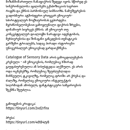
მიზანმიმართული ჩანაფიქრის შედეგი იყოს. სწორედ ეს
exposition shot
სინქრონულობა აყალიბებს ექსპოზიციის საერთო
რიტმს და ქმნის ჰარმონიულ სიმბიოზს. ნამუშევრების
ჯადოსნური ატმოსფერო ერთგვარ ემოციურ-
სპირიტუალურ მოგზაურობას გვპირდება.
მგრძნობელობებით გამოვლენილი ფიქრის შრეები,
დინამიურ სივრცეს ქმნის. ამ ემოციურ თუ
კონცეპტუალურ დიალოგში ნარატივი იდენტობის,
მეხსიერებისა და შინაგანი განცდების თემატიკის
გარშემო ტრიალებს, სადაც პირადი ისტორიები
უნივერსალურ ემოციებად გარდაიქმნება.
Catalogue of Sensory Data არის გამოცდილებების
კრებული - იმ ემოციების, რომლებიც ხშირად
გაუფასურებულია ან სისუსტედაა აღქმული. ეს არის
ოდა ოცნებებზე, რომლებიც შეუძლებლადაა
მიჩნეული; ტკივილზე, რომელიც დროში არ ქრება; და
ძალაზე, რომელსაც ემოციური ინტელექტის
სიღრმიდან ამოსულს, ფანტასტიკური სამყაროების
შექმნა შეუძლია.
exposition shot
გამოფენის კრიტიკა:
https://tinyurl.com/2vd2rfnx
პრესა:
https://tinyurl.com/4dt84zy8